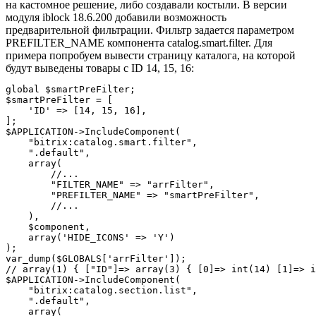
на кастомное решение, либо создавали костыли. В версии
модуля iblock 18.6.200 добавили возможность
предварительной фильтрации. Фильтр задается параметром
PREFILTER_NAME компонента catalog.smart.filter. Для
примера попробуем вывести страницу каталога, на которой
будут выведены товары с ID 14, 15, 16:
global $smartPreFilter;

$smartPreFilter = [

    'ID' => [14, 15, 16],

];

$APPLICATION->IncludeComponent(

    "bitrix:catalog.smart.filter", 

    ".default", 

    array(

        //...

        "FILTER_NAME" => "arrFilter",

        "PREFILTER_NAME" => "smartPreFilter",

        //...

    ),

    $component,

    array('HIDE_ICONS' => 'Y')

);

var_dump($GLOBALS['arrFilter']);

// array(1) { ["ID"]=> array(3) { [0]=> int(14) [1]=> i
$APPLICATION->IncludeComponent(

    "bitrix:catalog.section.list",

    ".default",

    array(
