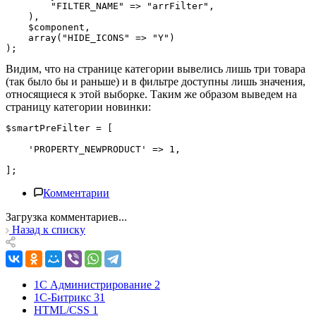
        "FILTER_NAME" => "arrFilter",

    ),

    $component,

    array("HIDE_ICONS" => "Y")

);
Видим, что на странице категории вывелись лишь три товара
(так было бы и раньше) и в фильтре доступны лишь значения,
относящиеся к этой выборке. Таким же образом выведем на
страницу категории новинки:
$smartPreFilter = [
    'PROPERTY_NEWPRODUCT' => 1,
];
Комментарии
Загрузка комментариев...
Назад к списку
1С Администрирование
2
1С-Битрикс
31
HTML/CSS
1