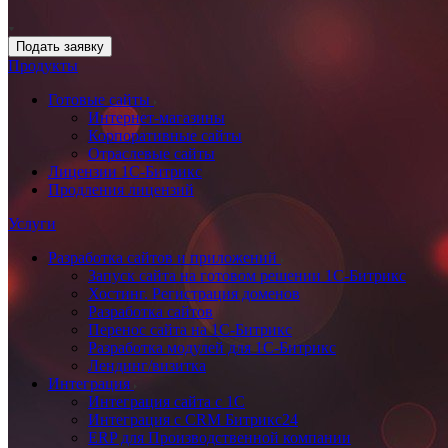
Подать заявку
Продукты
Готовые сайты
Интернет-магазины
Корпоративные сайты
Отраслевые сайты
Лицензии 1С-Битрикс
Продления лицензий
Услуги
Разработка сайтов и приложений
Запуск сайта на готовом решении 1С-Битрикс
Хостинг. Регистрация доменов
Разработка сайтов
Перенос сайта на 1С-Битрикс
Разработка модулей для 1С-Битрикс
Лендинг/визитка
Интеграция
Интеграция сайта с 1С
Интеграция с CRM Битрикс24
ERP для Производственной компании