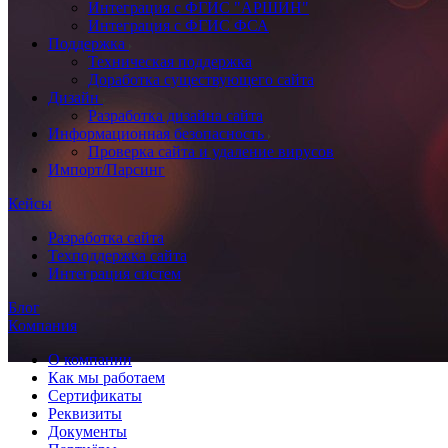
Интеграция с ФГИС "АРШИН"
Интеграция с ФГИС ФСА
Поддержка
Техническая поддержка
Доработка существующего сайта
Дизайн
Разработка дизайна сайта
Информационная безопасность
Проверка сайта и удаление вирусов
Импорт/Парсинг
Кейсы
Разработка сайта
Техподдержка сайта
Интеграция систем
Блог
Компания
О компании
Как мы работаем
Сертификаты
Реквизиты
Документы