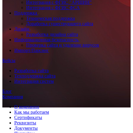
Интеграция с ФГИС "АРШИН"
Интеграция с ФГИС ФСА
Поддержка
Техническая поддержка
Доработка существующего сайта
Дизайн
Разработка дизайна сайта
Информационная безопасность
Проверка сайта и удаление вирусов
Импорт/Парсинг
Кейсы
Разработка сайта
Техподдержка сайта
Интеграция систем
Блог
Компания
О компании
Как мы работаем
Сертификаты
Реквизиты
Документы