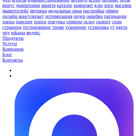
вирус
директория
защита
каталог
композит
кэш
логи
магазин
маркетплейс
метрика
модальные окна
настройка
обмен
онлайн консультант
оптимизация
ордер
ошибки
пагинация
папка
парсинг
поиск
покупка
сервера
склад
скрипт
спам
страница
тестирование
троян
ускорение
установка
ут
цвета
чпу
юkassa
яндекс
Продукты
Услуги
Компания
Блог
Контакты