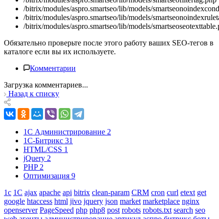
/bitrix/modules/aspro.smartseo/lib/models/smartseonoindexcond
/bitrix/modules/aspro.smartseo/lib/models/smartseonoindexrule
/bitrix/modules/aspro.smartseo/lib/models/smartseoseotexttable
Обязательно проверьте после этого работу ваших SEO-тегов в
каталоге если вы их используете.
Комментарии
Загрузка комментариев...
Назад к списку
1С Администрирование
2
1С-Битрикс
31
HTML/CSS
1
jQuery
2
PHP
2
Оптимизация
9
1с
1С
ajax
apache
api
bitrix
clean-param
CRM
cron
curl
etext
get
google
htaccess
html
jivo
jquery
json
market
marketplace
nginx
openserver
PageSpeed
php
php8
post
robots
robots.txt
search
seo
web
агенты
администрирование
артикул
аспро
битрикс
боты