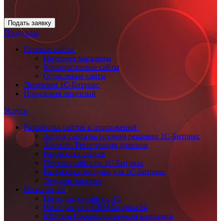
Подать заявку
Продукты
Готовые сайты
Интернет-магазины
Корпоративные сайты
Отраслевые сайты
Лицензии 1С-Битрикс
Продления лицензий
Услуги
Разработка сайтов и приложений
Запуск сайта на готовом решении 1С-Битрикс
Хостинг. Регистрация доменов
Разработка сайтов
Перенос сайта на 1С-Битрикс
Разработка модулей для 1С-Битрикс
Лендинг/визитка
Интеграция
Интеграция сайта с 1С
Интеграция с CRM Битрикс24
ERP для Производственной компании