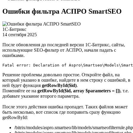
Ошибки фильтра АСПРО SmartSEO
1С-Битрикс
14 сентября 2025
После обновления до последней версии 1С-Битрикс, сайты,
использующие SEO-фильтр от АСПРО, начали падать с
ошибками.
Fatal error: Declaration of Aspro\Smartseo\Models\Smart
Решение проблемы довольно простое. Откройте файл, на
который указано в ошибке, найдите в нем строку с ошибкой, в
ней будет функция
getRowById($id)
.
Поменяйте ее на
getRowById($id, array $parameters = [])
, т.е.
добавьте указание второго параметра.
После этого действия ошибка пропадет. Таких файлов может
быть несколько, вот список где поправить сразу функцию
getRowById:
/bitrix/modules/aspro.smartseo/lib/models/smartseofilterrule.php
/bitrix/modules/aspro.smartseo/lib/models/smartseofiltertag.php